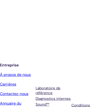
Diagnostics éclairés.
De meilleurs soins.
Inscrivez-vous pour recevoir les mises à
jour de Antech
Entreprise
Services
Conditions
À propos de nous
générales et
Carrières
assistance
Laboratoire de
référence
Contactez-nous
Diagnostics internes
Annuaire du
Sound™
Conditions