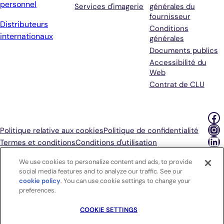
personnel
Services d'imagerie
générales du
fournisseur
Distributeurs
Conditions
internationaux
générales
Documents publics
Accessibilité du
Web
Contrat de CLU
Fa
In
Politique relative aux cookies
Politique de confidentialité
Li
Termes et conditions
Conditions d'utilisation
Choix publicitaires
Vos choix en matière de confidentialité
We use cookies to personalize content and ads, to provide
social media features and to analyze our traffic. See our
cookie policy
(opens in a new tab)
. You can use cookie settings to change your
preferences.
© 2026 Antech Diagnostics, Inc (une filiale de Mars,
COOKIE SETTINGS
Incorporated). Tous droits réservés. |
COOKIE SETTINGS