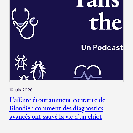
16 juin 2026
L'affaire étonnamment courante de
Blondie : comment des diagnostics
avancés ont sauvé la vie d'un chiot