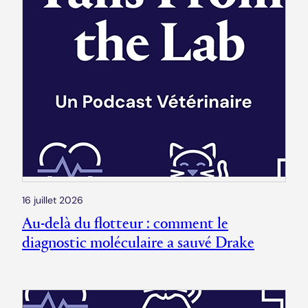
16 juillet 2026
Au-delà du flotteur : comment le
diagnostic moléculaire a sauvé Drake