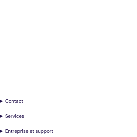
Diagnostics éclairés.
De meilleurs soins.
Inscrivez-vous pour recevoir les mises à
jour de Antech
Contact
Services
Entreprise et support