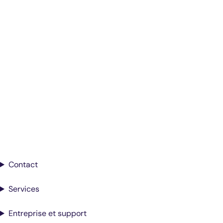
Diagnostics éclairés.
De meilleurs soins.
Inscrivez-vous pour recevoir les mises à
jour de Antech
Contact
Services
Entreprise et support