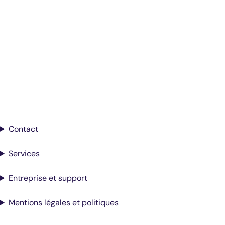
Diagnostics éclairés.
De meilleurs soins.
Inscrivez-vous pour recevoir les mises à
jour de Antech
Contact
Services
Entreprise et support
Mentions légales et politiques