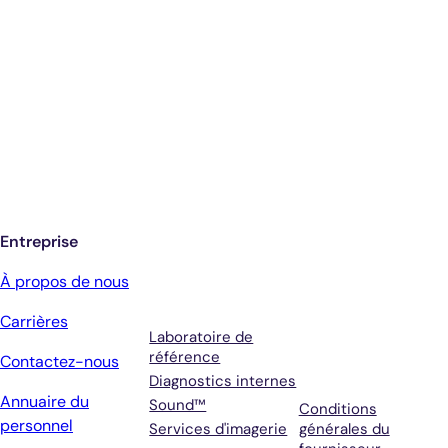
Diagnostics éclairés.
De meilleurs soins.
Inscrivez-vous pour recevoir les mises à
jour de Antech
Entreprise
Services
Conditions
À propos de nous
générales et
Carrières
assistance
Laboratoire de
référence
Contactez-nous
Diagnostics internes
Annuaire du
Sound™
Conditions
personnel
Services d'imagerie
générales du