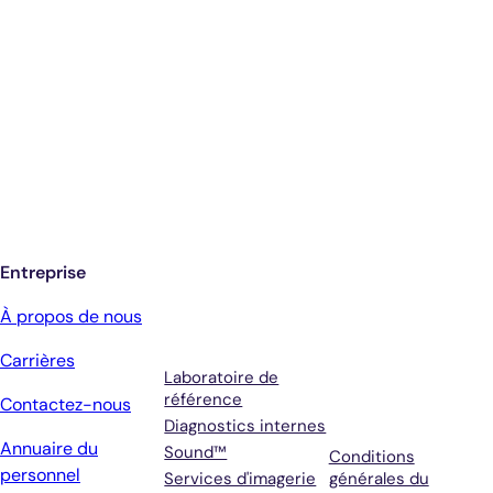
Diagnostics éclairés.
De meilleurs soins.
Inscrivez-vous pour recevoir les mises à
jour de Antech
Entreprise
Services
Conditions
À propos de nous
générales et
Carrières
assistance
Laboratoire de
référence
Contactez-nous
Diagnostics internes
Annuaire du
Sound™
Conditions
personnel
Services d'imagerie
générales du