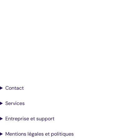
Diagnostics éclairés.
De meilleurs soins.
Inscrivez-vous pour recevoir les mises à
jour de Antech
Contact
Services
Entreprise et support
Mentions légales et politiques