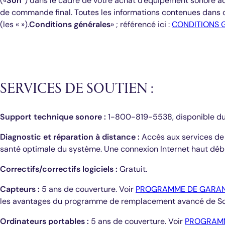
(«
Son
”) dans le cadre de votre achat d'équipement sonore ad
de commande final. Toutes les informations contenues dans 
(les « »).
Conditions générales
» ; référencé ici :
CONDITIONS 
SERVICES DE SOUTIEN :
Support technique sonore :
1-800-819-5538, disponible du lu
Diagnostic et réparation à distance :
Accès aux services de d
santé optimale du système. Une connexion Internet haut débi
Correctifs/correctifs logiciels :
Gratuit.
Capteurs :
5 ans de couverture. Voir
PROGRAMME DE GARANT
les avantages du programme de remplacement avancé de Soun
Ordinateurs portables :
5 ans de couverture. Voir
PROGRAMM