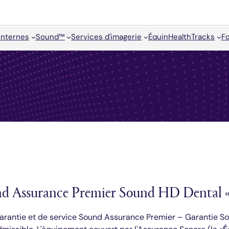
internes
Sound™
Services d'imagerie
Équin
HealthTracks
F
und Assurance Premier Sound HD Dental «
rantie et de service Sound Assurance Premier – Garantie Sou