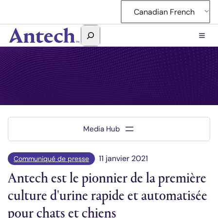
Accéder
Canadian French
au
contenu
Rechercher
Antech
Laboratoire de connaissances
11 janvier 2021
Communiqué de presse
Antech est le pionnier de la première
culture d'urine rapide et automatisée
pour chats et chiens