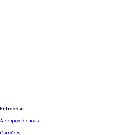
Diagnostics éclairés.
De meilleurs soins.
Inscrivez-vous pour recevoir les mises à
jour de Antech
Entreprise
Services
Conditions
À propos de nous
générales et
Carrières