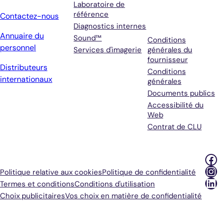
assistance
Laboratoire de
référence
Contactez-nous
Diagnostics internes
Annuaire du
Sound™
Conditions
personnel
Services d'imagerie
générales du
fournisseur
Distributeurs
Conditions
internationaux
générales
Documents publics
Accessibilité du
Web
Contrat de CLU
Fa
In
Politique relative aux cookies
Politique de confidentialité
Li
Termes et conditions
Conditions d'utilisation
Choix publicitaires
Vos choix en matière de confidentialité