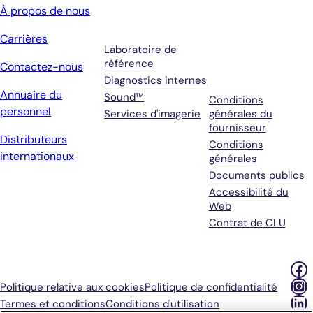
Services
Conditions
À propos de nous
générales et
Carrières
assistance
Laboratoire de
référence
Contactez-nous
Diagnostics internes
Annuaire du
Sound™
Conditions
personnel
Services d'imagerie
générales du
fournisseur
Distributeurs
Conditions
internationaux
générales
Documents publics
Accessibilité du
Web
Contrat de CLU
Fa
In
Politique relative aux cookies
Politique de confidentialité
Li
Termes et conditions
Conditions d'utilisation