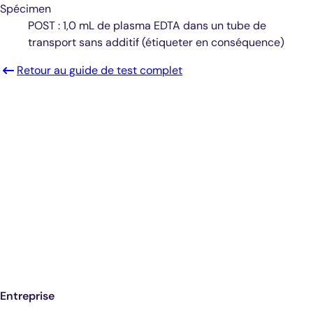
Spécimen
POST : 1,0 mL de plasma EDTA dans un tube de
transport sans additif (étiqueter en conséquence)
Retour au guide de test complet
Diagnostics éclairés.
De meilleurs soins.
Inscrivez-vous pour recevoir les mises à
jour de Antech
Entreprise