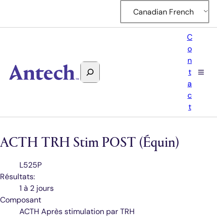
Canadian French
C
o
n
Rechercher
t
Antech
a
c
t
ACTH TRH Stim POST (Équin)
Code
L525P
de
Résultats:
test
1 à 2 jours
Composant
ACTH Après stimulation par TRH