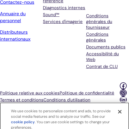
référence
Contactez-nous
Diagnostics internes
Annuaire du
Sound™
Conditions
personnel
Services d'imagerie
générales du
fournisseur
Distributeurs
Conditions
internationaux
générales
Documents publics
Accessibilité du
Web
Contrat de CLU
Fa
In
Politique relative aux cookies
Politique de confidentialité
Li
Termes et conditions
Conditions d'utilisation
Choix publicitaires
Vos choix en matière de confidentialité
We use cookies to personalize content and ads, to provide
social media features and to analyze our traffic. See our
cookie policy
(opens in a new tab)
. You can use cookie settings to change your
preferences.