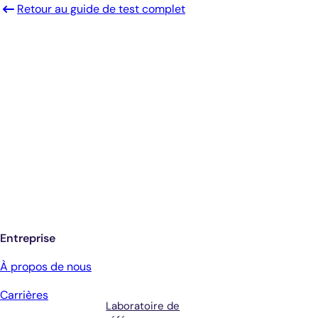
Retour au guide de test complet
Diagnostics éclairés.
De meilleurs soins.
Inscrivez-vous pour recevoir les mises à
jour de Antech
Entreprise
Services
Conditions
À propos de nous
générales et
Carrières
assistance
Laboratoire de