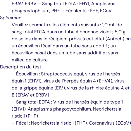
ERAV, ERBV – Sang total EDTA : EHY1, Anaplasma
phagocytophilum, PHF – Féculents : PHF, ECoV
Spécimen
Veuillez soumettre les éléments suivants : 1,0 mL de
sang total EDTA dans un tube à bouchon violet ; 5,0 g
de selles dans le récipient prévu à cet effet (Antech) ou
un écouvillon fécal dans un tube sans additif ; un
écouvillon nasal dans un tube sans additif et sans
milieu de culture.
Description du test
– Écouvillon : Streptococcus equi, virus de l’herpès
équin 1 (EHV1), virus de l’herpès équin 4 (EHV4), virus
de la grippe équine (EIV), virus de la rhinite équine A et
B (ERAV et ERBV)
– Sang total EDTA : Virus de l’herpès équin de type 1
(EHV1), Anaplasma phagocytophilum, Neorickettsia
risticii (PHF)
– Fécal : Neorickettsia risticii (PHF), Coronavirus (ECoV)