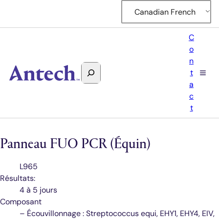
Canadian French
C
o
n
Rechercher
t
Antech
a
c
t
Panneau FUO PCR (Équin)
Code
L965
de
Résultats:
test
4 à 5 jours
Composant
– Écouvillonnage : Streptococcus equi, EHY1, EHY4, EIV,