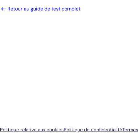
Retour au guide de test complet
Diagnostics éclairés.
De meilleurs soins.
Inscrivez-vous pour recevoir les mises à
jour de Antech
Politique relative aux cookies
Politique de confidentialité
Termes