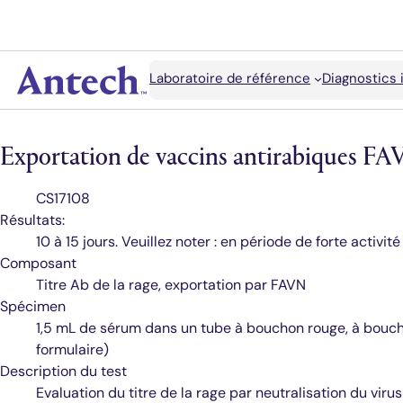
Rechercher
Laboratoire de référence
Diagnostics 
Antech
Exportation de vaccins antirabiques F
Code
CS17108
de
Résultats:
test
10 à 15 jours. Veuillez noter : en période de forte activi
Composant
Titre Ab de la rage, exportation par FAVN
Spécimen
1,5 mL de sérum dans un tube à bouchon rouge, à bouc
formulaire)
Description du test
Evaluation du titre de la rage par neutralisation du viru