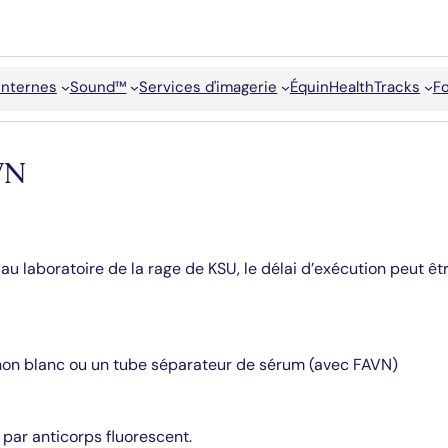
internes
Sound™
Services d'imagerie
Équin
HealthTracks
F
AVN
té au laboratoire de la rage de KSU, le délai d’exécution peut ê
hon blanc ou un tube séparateur de sérum (avec FAVN)
s par anticorps fluorescent.