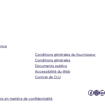
Conditions générales et
assistance
ence
Conditions générales du fournisseur
Conditions générales
Documents publics
Accessibilité du Web
Contrat de CLU
Faceb
Inst
Li
ix en matière de confidentialité
Podc