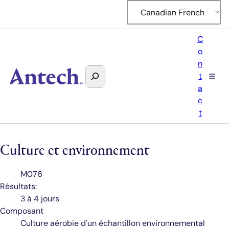
Canadian French
C
o
n
Rechercher
t
Antech
a
c
t
Culture et environnement
Code
M076
de
Résultats:
test
3 à 4 jours
Composant
Culture aérobie d'un échantillon environnemental