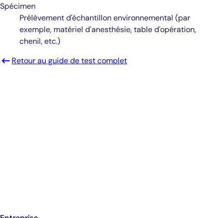
Spécimen
Prélèvement d'échantillon environnemental (par
exemple, matériel d'anesthésie, table d'opération,
chenil, etc.)
Retour au guide de test complet
Diagnostics éclairés.
De meilleurs soins.
Inscrivez-vous pour recevoir les mises à
jour de Antech
Entreprise