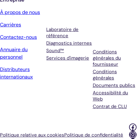
Services
Conditions
À propos de nous
générales et
Carrières
assistance
Laboratoire de
référence
Contactez-nous
Diagnostics internes
Annuaire du
Sound™
Conditions
personnel
Services d'imagerie
générales du
fournisseur
Distributeurs
Conditions
internationaux
générales
Documents publics
Accessibilité du
Web
Contrat de CLU
Fa
In
Politique relative aux cookies
Politique de confidentialité