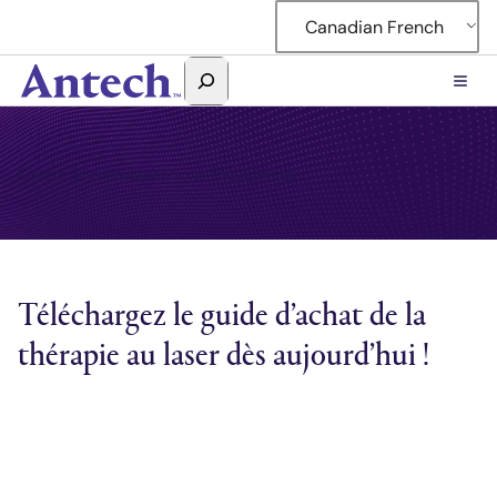
Accéder
Canadian French
au
contenu
Rechercher
Antech
Centre de connaissances sur l'équipement
Téléchargez le guide d’achat de la
thérapie au laser dès aujourd’hui !