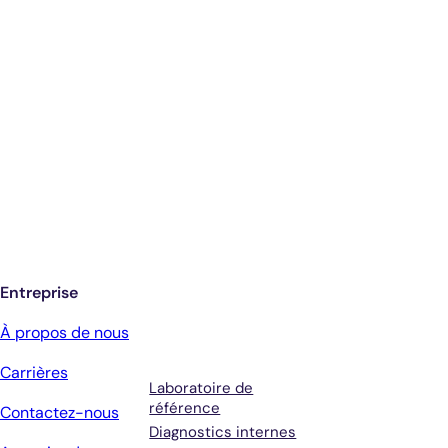
Diagnostics éclairés.
De meilleurs soins.
Inscrivez-vous pour recevoir les mises à
jour de Antech
Entreprise
Services
Conditions
À propos de nous
générales et
Carrières
assistance
Laboratoire de
référence
Contactez-nous
Diagnostics internes