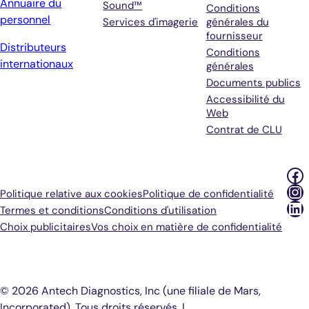
Annuaire du
Sound™
Conditions
personnel
Services d'imagerie
générales du
fournisseur
Distributeurs
Conditions
internationaux
générales
Documents publics
Accessibilité du
Web
Contrat de CLU
Fa
In
Politique relative aux cookies
Politique de confidentialité
Li
Termes et conditions
Conditions d'utilisation
Choix publicitaires
Vos choix en matière de confidentialité
© 2026 Antech Diagnostics, Inc (une filiale de Mars,
Incorporated). Tous droits réservés. |
COOKIE SETTINGS