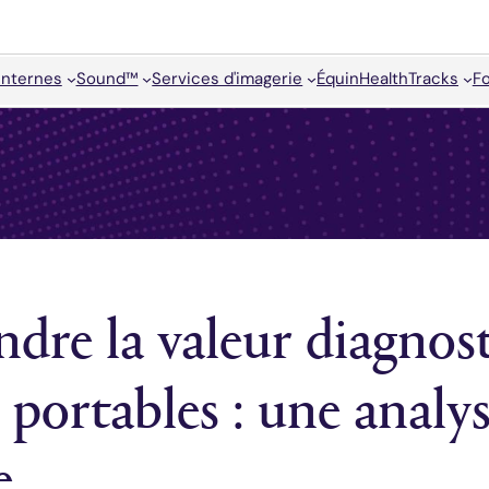
internes
Sound™
Services d'imagerie
Équin
HealthTracks
F
re la valeur diagnost
 portables : une analy
e