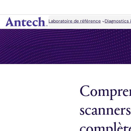
Accéder
au
contenu
Rechercher
Laboratoire de référence
Diagnostics 
Antech
Centre de connaissances sur l'équipement
Comprend
scanners
complèt