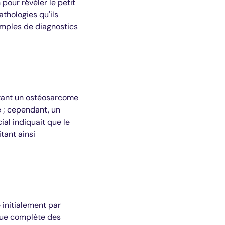
our révéler le petit
thologies qu'ils
emples de diagnostics
entant un ostéosarcome
e ; cependant, un
ial indiquait que le
tant ainsi
 initialement par
 vue complète des