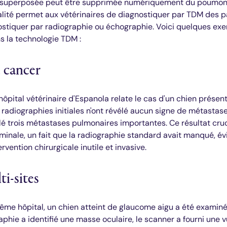
 superposée peut être supprimée numériquement du poumon p
alité permet aux vétérinaires de diagnostiquer par TDM des pa
ostiquer par radiographie ou échographie. Voici quelques ex
s la technologie TDM :
u cancer
'hôpital vétérinaire d'Espanola relate le cas d'un chien prés
 radiographies initiales n'ont révélé aucun signe de métastas
lé trois métastases pulmonaires importantes. Ce résultat cruc
minale, un fait que la radiographie standard avait manqué, évi
rvention chirurgicale inutile et invasive.
i-sites
ême hôpital, un chien atteint de glaucome aigu a été examiné
aphie a identifié une masse oculaire, le scanner a fourni une