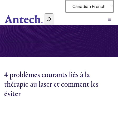
Accéder
Canadian French
au
contenu
Rechercher
Antech
Centre de connaissances sur l'équipement
4 problèmes courants liés à la
thérapie au laser et comment les
éviter