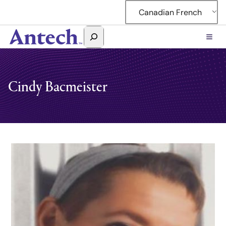
Canadian French
Rechercher
Antech
Cindy Bacmeister