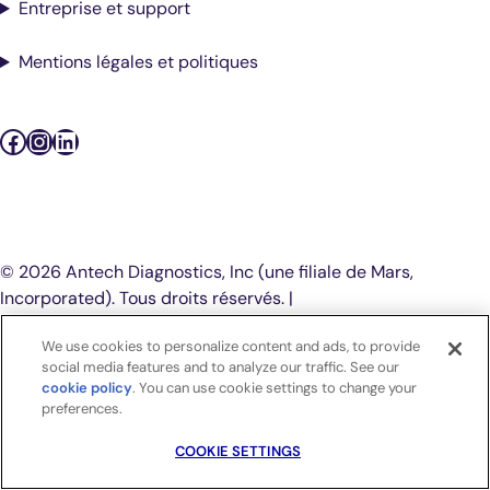
Entreprise et support
Mentions légales et politiques
Facebook
Instagram
LinkedIn
Podcasts
© 2026 Antech Diagnostics, Inc (une filiale de Mars,
Incorporated). Tous droits réservés. |
COOKIE SETTINGS
We use cookies to personalize content and ads, to provide
social media features and to analyze our traffic. See our
cookie policy
(opens in a new tab)
. You can use cookie settings to change your
preferences.
COOKIE SETTINGS