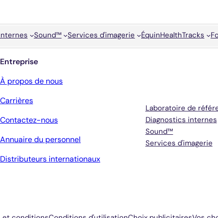
internes
Sound™
Services d'imagerie
Équin
HealthTracks
F
Entreprise
Services
À propos de nous
Carrières
Laboratoire de référ
Contactez-nous
Diagnostics internes
Sound™
Annuaire du personnel
Services d'imagerie
Distributeurs internationaux
 et conditions
Conditions d'utilisation
Choix publicitaires
Vos cho