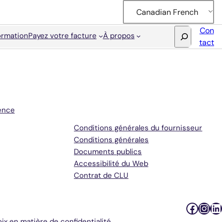
Canadian French
Con
ormation
Payez votre facture
À propos
tact
KeyScreen™ GI Parasit
trūRapid™ FOUR
Conditions générales et
Accuplex™
trūRapid™ Ver du cœu
assistance
Diagnostic du cancer c
Test trūRapid™ HW/Ly
Dépistage avancé des m
Test trūRapid™ FIV/FeL
ence
Panneaux PCR pour les 
Conditions générales du fournisseur
Conditions générales
Diagnostics de base
Documents publics
Pathologie
Accessibilité du Web
Contrat de CLU
Microbiologie
Faceb
Inst
Li
ix en matière de confidentialité