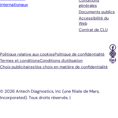
Conditions
internationaux
générales
Documents publics
Accessibilité du
Web
Contrat de CLU
Fa
In
Politique relative aux cookies
Politique de confidentialité
Li
Termes et conditions
Conditions d'utilisation
Choix publicitaires
Vos choix en matière de confidentialité
© 2026 Antech Diagnostics, Inc (une filiale de Mars,
Incorporated). Tous droits réservés. |
COOKIE SETTINGS