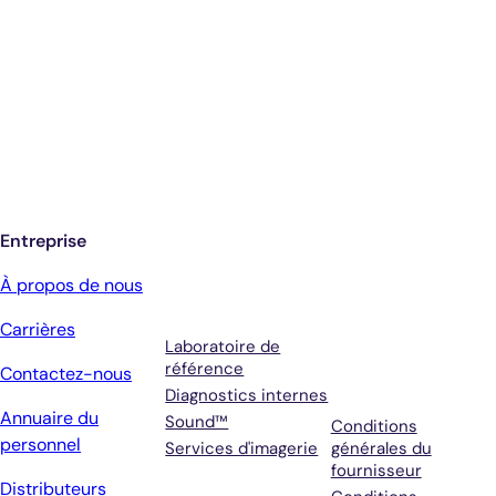
De meilleurs soins.
Inscrivez-vous pour recevoir les mises à
jour de Antech
Entreprise
Services
Conditions
À propos de nous
générales et
Carrières
assistance
Laboratoire de
référence
Contactez-nous
Diagnostics internes
Annuaire du
Sound™
Conditions
personnel
Services d'imagerie
générales du
fournisseur
Distributeurs