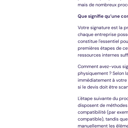
mais de nombreux proce
Que signifie qu’une co
Votre signature est la p
chaque entreprise possè
constitue l'essentiel po
premières étapes de cet
ressources internes suff
Comment avez-vous signé
physiquement ? Selon l
immédiatement à votre c
si le devis doit être sc
L'étape suivante du pro
disposent de méthodes i
compatibilité (par exem
compatible), tandis que
manuellement les élémen