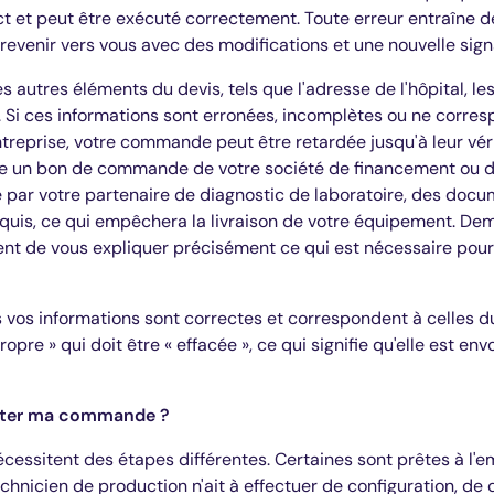
ct et peut être exécuté correctement. Toute erreur entraîne d
revenir vers vous avec des modifications et une nouvelle sign
s autres éléments du devis, tels que l'adresse de l'hôpital, l
 Si ces informations sont erronées, incomplètes ou ne corre
treprise, votre commande peut être retardée jusqu'à leur vérifi
dre un bon de commande de votre société de financement ou de 
e par votre partenaire de diagnostic de laboratoire, des do
uis, ce qui empêchera la livraison de votre équipement. De
nt de vous expliquer précisément ce qui est nécessaire pour
s vos informations sont correctes et correspondent à celles d
re » qui doit être « effacée », ce qui signifie qu'elle est en
cuter ma commande ?
cessitent des étapes différentes. Certaines sont prêtes à l'e
echnicien de production n'ait à effectuer de configuration, d