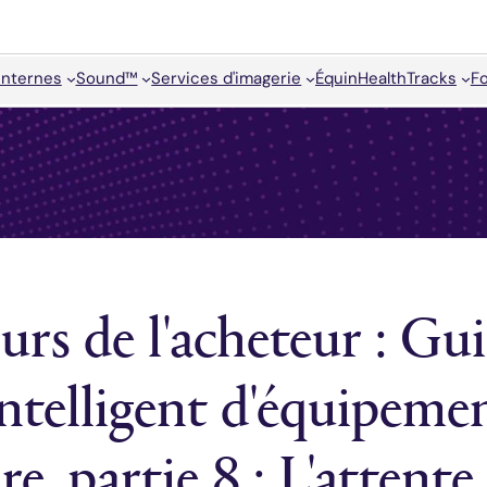
internes
Sound™
Services d'imagerie
Équin
HealthTracks
F
urs de l'acheteur : Gu
intelligent d'équipeme
re, partie 8 : L'attente