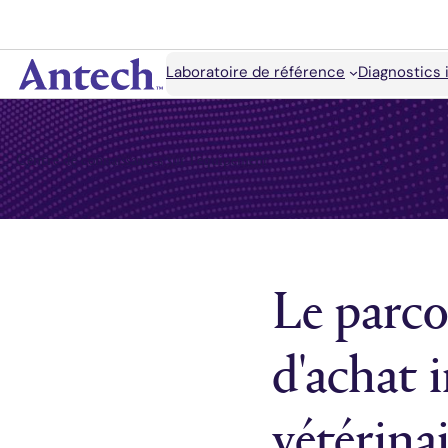
Accéder
au
contenu
Rechercher
Laboratoire de référence
Diagnostics 
Antech
Centre de connaissances sur l'équipement
Le parco
d'achat 
vétérinai