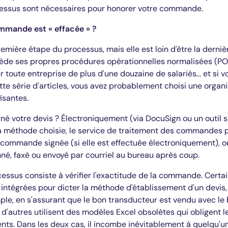
ssus sont nécessaires pour honorer votre commande.
mmande est « effacée » ?
remière étape du processus, mais elle est loin d'être la derniè
de ses propres procédures opérationnelles normalisées (PON
ur toute entreprise de plus d'une douzaine de salariés… et si vo
te série d'articles, vous avez probablement choisi une organ
isantes.
 votre devis ? Électroniquement (via DocuSign ou un outil si
a méthode choisie, le service de traitement des commandes 
ommande signée (si elle est effectuée électroniquement), ou
anné, faxé ou envoyé par courriel au bureau après coup.
cessus consiste à vérifier l'exactitude de la commande. Certa
ntégrées pour dicter la méthode d'établissement d'un devis, 
ple, en s'assurant que le bon transducteur est vendu avec l
 d'autres utilisent des modèles Excel obsolètes qui obligent 
ts. Dans les deux cas, il incombe inévitablement à quelqu'un