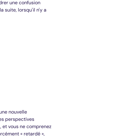
drer une confusion
suite, lorsqu'il n'y a
 une nouvelle
des perspectives
as, et vous ne comprenez
orcément « retardé »,