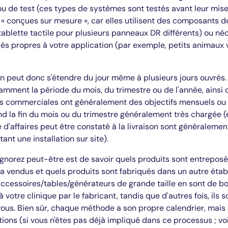
 ou de test (ces types de systèmes sont testés avant leur mis
 « conçues sur mesure », car elles utilisent des composants 
ablette tactile pour plusieurs panneaux DR différents) ou né
és propres à votre application (par exemple, petits animaux 
n peut donc s'étendre du jour même à plusieurs jours ouvrés. 
mment la période du mois, du trimestre ou de l'année, ainsi q
ns commerciales ont généralement des objectifs mensuels ou t
d la fin du mois ou du trimestre généralement très chargée (e
e d'affaires peut être constaté à la livraison sont généralement
ant une installation sur site).
ignorez peut-être est de savoir quels produits sont entrepos
s a vendus et quels produits sont fabriqués dans un autre éta
ccessoires/tables/générateurs de grande taille en sont de bon
 votre clinique par le fabricant, tandis que d'autres fois, ils 
vous. Bien sûr, chaque méthode a son propre calendrier, mais v
ions (si vous n'êtes pas déjà impliqué dans ce processus ; voi