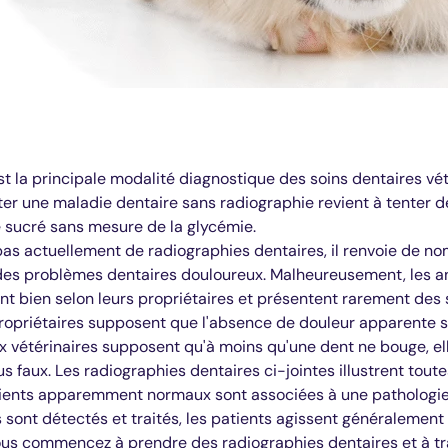
st la principale modalité diagnostique des soins dentaires vét
ter une maladie dentaire sans radiographie revient à tenter de
 sucré sans mesure de la glycémie.
as actuellement de radiographies dentaires, il renvoie de nom
 des problèmes dentaires douloureux. Malheureusement, les 
nt bien selon leurs propriétaires et présentent rarement des
opriétaires supposent que l'absence de douleur apparente si
 vétérinaires supposent qu'à moins qu'une dent ne bouge, el
lus faux. Les radiographies dentaires ci-jointes illustrent tou
ients apparemment normaux sont associées à une pathologie
ont détectés et traités, les patients agissent généralement «
 vous commencez à prendre des radiographies dentaires et à tr