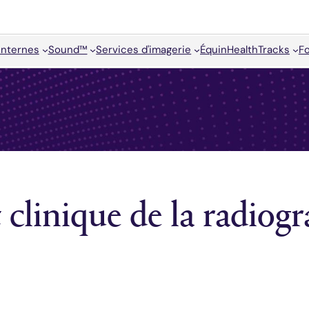
internes
Sound™
Services d'imagerie
Équin
HealthTracks
F
 clinique de la radiog