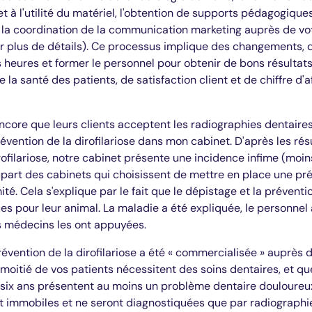
 et à l'utilité du matériel, l'obtention de supports pédagogiqu
t la coordination de la communication marketing auprès de votr
r plus de détails). Ce processus implique des changements, qu
 heures et former le personnel pour obtenir de bons résultats
 la santé des patients, de satisfaction client et de chiffre d'a
core que leurs clients acceptent les radiographies dentaires,
évention de la dirofilariose dans mon cabinet. D'après les rés
rofilariose, notre cabinet présente une incidence infime (moin
upart des cabinets qui choisissent de mettre en place une pré
té. Cela s'explique par le fait que le dépistage et la prévent
s pour leur animal. La maladie a été expliquée, le personnel
 médecins les ont appuyées.
révention de la dirofilariose a été « commercialisée » auprès d
 moitié de vos patients nécessitent des soins dentaires, et qu
 six ans présentent au moins un problème dentaire douloureux
 immobiles et ne seront diagnostiquées que par radiographie d