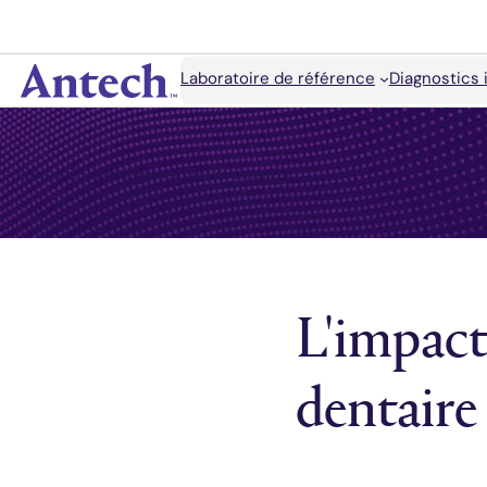
Accéder
au
contenu
Rechercher
Laboratoire de référence
Diagnostics 
Antech
Centre de connaissances sur l'équipement
L'impact
dentaire