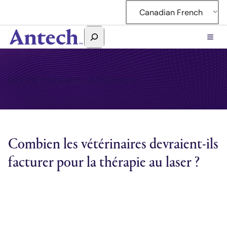
Accéder
Canadian French
au
contenu
Rechercher
Antech
Centre de connaissances sur l'équipement
Combien les vétérinaires devraient-ils
facturer pour la thérapie au laser ?