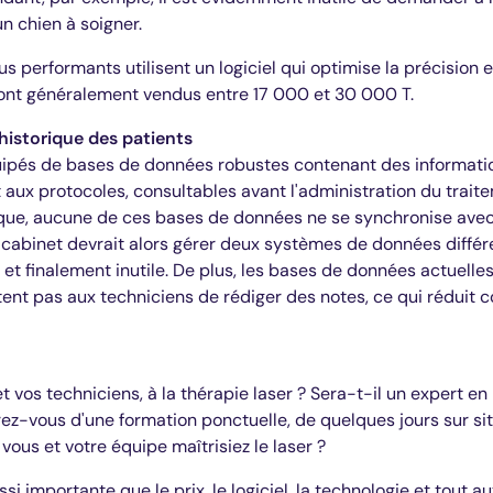
un chien à soigner.
plus performants utilisent un logiciel qui optimise la précision
sont généralement vendus entre 17 000 et 30 000 T.
historique des patients
quipés de bases de données robustes contenant des informati
t aux protocoles, consultables avant l'administration du trait
tique, aucune de ces bases de données ne se synchronise avec 
 cabinet devrait alors gérer deux systèmes de données différe
 et finalement inutile. De plus, les bases de données actuell
ent pas aux techniciens de rédiger des notes, ce qui réduit 
t vos techniciens, à la thérapie laser ? Sera-t-il un expert en
ez-vous d'une formation ponctuelle, de quelques jours sur si
vous et votre équipe maîtrisiez le laser ?
si importante que le prix, le logiciel, la technologie et tout a