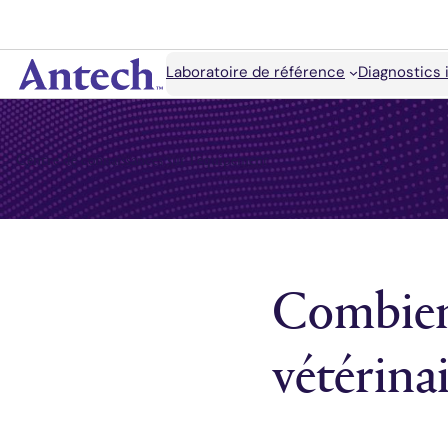
Accéder
au
contenu
Rechercher
Laboratoire de référence
Diagnostics 
Antech
Centre de connaissances sur l'équipement
Combien 
vétérinai