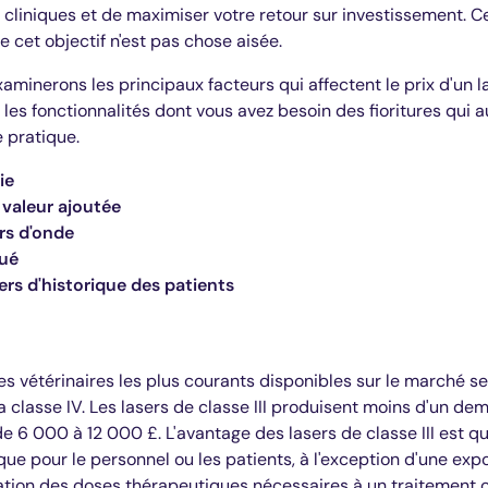
s cliniques et de maximiser votre retour sur investissement. 
e cet objectif n'est pas chose aisée.
xaminerons les principaux facteurs qui affectent le prix d'un 
 les fonctionnalités dont vous avez besoin des fioritures qui
e pratique.
ie
 valeur ajoutée
rs d'onde
qué
rs d'historique des patients
es vétérinaires les plus courants disponibles sur le marché s
et la classe IV. Les lasers de classe III produisent moins d'un 
 de 6 000 à 12 000 £. L'avantage des lasers de classe III est q
e pour le personnel ou les patients, à l'exception d'une expo
tion des doses thérapeutiques nécessaires à un traitement 