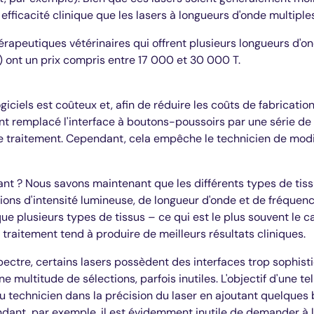
fficacité clinique que les lasers à longueurs d'onde multiples
hérapeutiques vétérinaires qui offrent plusieurs longueurs d'
s) ont un prix compris entre 17 000 et 30 000 T.
ciels est coûteux et, afin de réduire les coûts de fabrication
nt remplacé l'interface à boutons-poussoirs par une série d
e traitement. Cependant, cela empêche le technicien de modi
nt ? Nous savons maintenant que les différents types de tis
ions d'intensité lumineuse, de longueur d'onde et de fréquenc
e plusieurs types de tissus – ce qui est le plus souvent le ca
traitement tend à produire de meilleurs résultats cliniques.
pectre, certains lasers possèdent des interfaces trop sophisti
e multitude de sélections, parfois inutiles. L'objectif d'une te
du technicien dans la précision du laser en ajoutant quelques
ant, par exemple, il est évidemment inutile de demander à l'