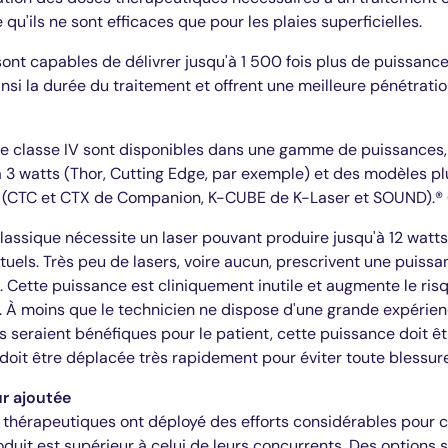
 qu'ils ne sont efficaces que pour les plaies superficielles.
sont capables de délivrer jusqu'à 1 500 fois plus de puissance
 ainsi la durée du traitement et offrent une meilleure pénétratio
de classe IV sont disponibles dans une gamme de puissances,
 à 3 watts (Thor, Cutting Edge, par exemple) et des modèles p
ts (CTC et CTX de Companion, K-CUBE de K-Laser et SOUND).
®
classique nécessite un laser pouvant produire jusqu'à 12 watt
ituels. Très peu de lasers, voire aucun, prescrivent une puiss
. Cette puissance est cliniquement inutile et augmente le ris
t. À moins que le technicien ne dispose d'une grande expérie
seraient bénéfiques pour le patient, cette puissance doit être
n doit être déplacée très rapidement pour éviter toute blessure
ur ajoutée
s thérapeutiques ont déployé des efforts considérables pour 
oduit est supérieur à celui de leurs concurrents. Des options