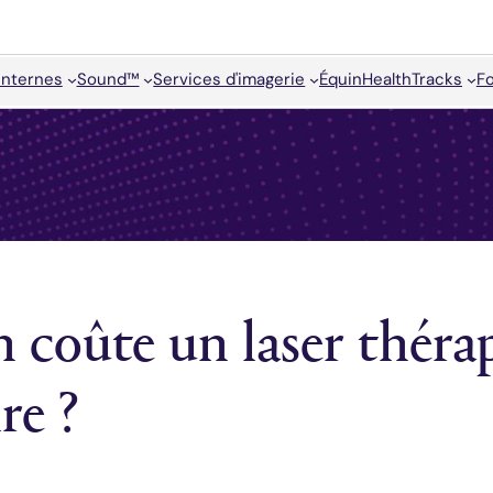
internes
Sound™
Services d'imagerie
Équin
HealthTracks
F
coûte un laser théra
re ?