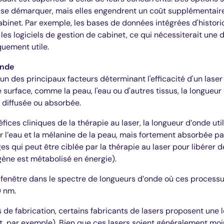
e se démarquer, mais elles engendrent un coût supplémentair
cabinet. Par exemple, les bases de données intégrées d'histor
es logiciels de gestion de cabinet, ce qui nécessiterait une 
quement utile.
onde
'un des principaux facteurs déterminant l'efficacité d'un lase
 surface, comme la peau, l'eau ou d'autres tissus, la longueur
 diffusée ou absorbée.
fices cliniques de la thérapie au laser, la longueur d’onde util
 l’eau et la mélanine de la peau, mais fortement absorbée pa
es qui peut être ciblée par la thérapie au laser pour libérer d
gène est métabolisé en énergie).
te fenêtre dans le spectre de longueurs d’onde où ces processus
 nm.
s de fabrication, certains fabricants de lasers proposent une
, par exemple). Bien que ces lasers soient généralement moins