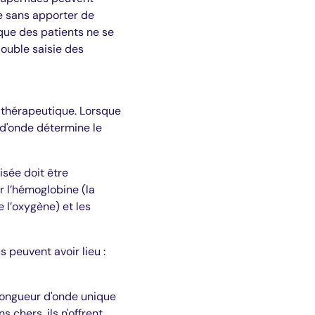
e sans apporter de
ique des patients ne se
double saisie des
r thérapeutique. Lorsque
 d'onde détermine le
isée doit être
r l’hémoglobine (la
e l’oxygène) et les
 peuvent avoir lieu :
 longueur d'onde unique
 chers, ils n'offrent