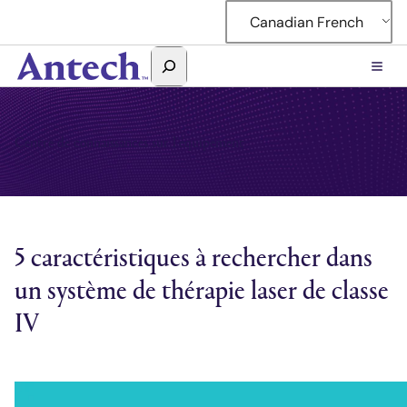
Accéder
Canadian French
au
contenu
Rechercher
Antech
Centre de connaissances sur l'équipement
5 caractéristiques à rechercher dans
un système de thérapie laser de classe
IV