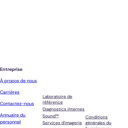
Diagnostics éclairés.
De meilleurs soins.
Inscrivez-vous pour recevoir les mises à
jour de Antech
Entreprise
Services
Conditions
À propos de nous
générales et
Carrières
assistance
Laboratoire de
référence
Contactez-nous
Diagnostics internes
Annuaire du
Sound™
Conditions
personnel
Services d'imagerie
générales du