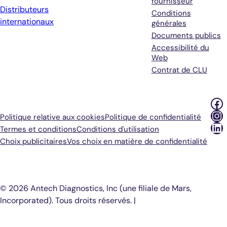
fournisseur
Distributeurs
Conditions
internationaux
générales
Documents publics
Accessibilité du
Web
Contrat de CLU
Fa
In
Politique relative aux cookies
Politique de confidentialité
Li
Termes et conditions
Conditions d'utilisation
Choix publicitaires
Vos choix en matière de confidentialité
© 2026 Antech Diagnostics, Inc (une filiale de Mars,
Incorporated). Tous droits réservés. |
COOKIE SETTINGS