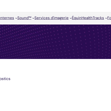
internes
Sound™
Services d'imagerie
Équin
HealthTracks
F
ostics