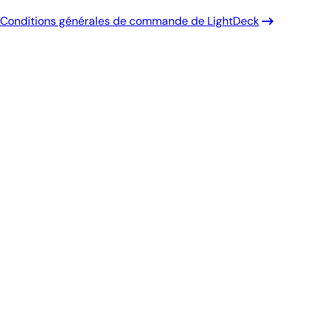
Conditions générales de commande de LightDeck
Diagnostics éclairés.
De meilleurs soins.
Inscrivez-vous pour recevoir les mises à
jour de Antech