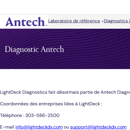
Accéder
au
contenu
Rechercher
Laboratoire de référence
Diagnostics 
Antech
Diagnostic Antech
LightDeck Diagnostics fait désormais partie de Antech Diagn
Coordonnées des entreprises liées à LightDeck :
Téléphone : 303-586-2500
E-mail
info@lightdeckdx.com
ou
support@lightdeckdx.com