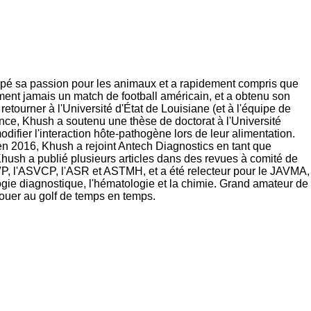
oppé sa passion pour les animaux et a rapidement compris que
asiment jamais un match de football américain, et a obtenu son
retourner à l'Université d'État de Louisiane (et à l'équipe de
ence, Khush a soutenu une thèse de doctorat à l'Université
odifier l'interaction hôte-pathogène lors de leur alimentation.
 en 2016, Khush a rejoint Antech Diagnostics en tant que
. Khush a publié plusieurs articles dans des revues à comité de
CVP, l'ASVCP, l'ASR et ASTMH, et a été relecteur pour le JAVMA,
ogie diagnostique, l'hématologie et la chimie. Grand amateur de
jouer au golf de temps en temps.