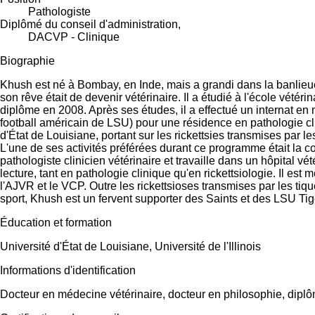
Pathologiste
Diplômé du conseil d'administration,
DACVP - Clinique
Biographie
Khush est né à Bombay, en Inde, mais a grandi dans la banlieu
son rêve était de devenir vétérinaire. Il a étudié à l'école vété
diplôme en 2008. Après ses études, il a effectué un internat en m
football américain de LSU) pour une résidence en pathologie cli
d'État de Louisiane, portant sur les rickettsies transmises par l
L'une de ses activités préférées durant ce programme était la c
pathologiste clinicien vétérinaire et travaille dans un hôpital 
lecture, tant en pathologie clinique qu'en rickettsiologie. Il
l'AJVR et le VCP. Outre les rickettsioses transmises par les ti
sport, Khush est un fervent supporter des Saints et des LSU Tig
Éducation et formation
Université d'État de Louisiane, Université de l'Illinois
Informations d'identification
Docteur en médecine vétérinaire, docteur en philosophie, diplô