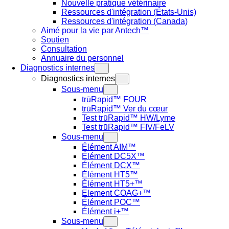
Nouvelle pratique vétérinaire
Ressources d'intégration (États-Unis)
Ressources d'intégration (Canada)
Aimé pour la vie par Antech™
Soutien
Consultation
Annuaire du personnel
Diagnostics internes
Diagnostics internes
Sous-menu
trūRapid™ FOUR
trūRapid™ Ver du cœur
Test trūRapid™ HW/Lyme
Test trūRapid™ FIV/FeLV
Sous-menu
Élément AIM™
Élément DC5X™
Élément DCX™
Élément HT5™
Élément HT5+™
Element COAG+™
Élément POC™
Élément i+™
Sous-menu