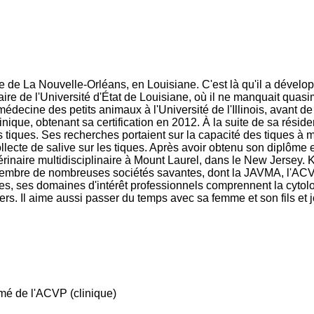
e de La Nouvelle-Orléans, en Louisiane. C'est là qu'il a dével
rinaire de l'Université d'État de Louisiane, où il ne manquait qu
édecine des petits animaux à l'Université de l'Illinois, avant de 
nique, obtenant sa certification en 2012. À la suite de sa résid
es tiques. Ses recherches portaient sur la capacité des tiques à m
ollecte de salive sur les tiques. Après avoir obtenu son diplôme
vétérinaire multidisciplinaire à Mount Laurel, dans le New Jersey
 est membre de nombreuses sociétés savantes, dont la JAVMA, l'A
ques, ses domaines d'intérêt professionnels comprennent la cytol
ers. Il aime aussi passer du temps avec sa femme et son fils et 
mé de l'ACVP (clinique)