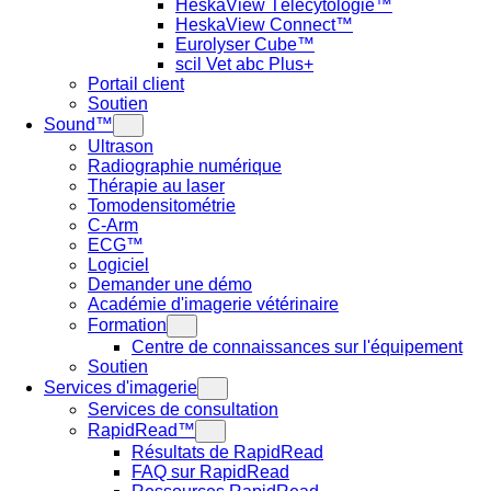
HeskaView Télécytologie™
HeskaView Connect™
Eurolyser Cube™
scil Vet abc Plus+
Portail client
Soutien
Sound™
Ultrason
Rechercher
Radiographie numérique
Antech
Thérapie au laser
Tomodensitométrie
C-Arm
ECG™
Logiciel
Demander une démo
Académie d'imagerie vétérinaire
Formation
Centre de connaissances sur l'équipement
Soutien
Services d'imagerie
Services de consultation
RapidRead™
Résultats de RapidRead
FAQ sur RapidRead