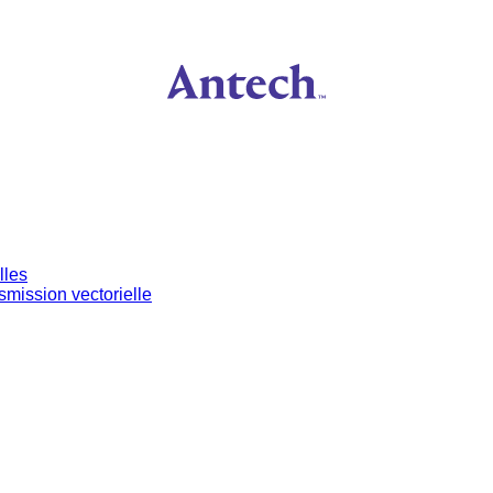
lles
mission vectorielle