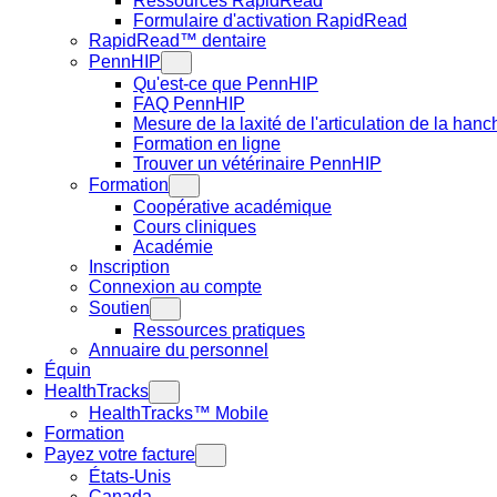
Ressources RapidRead
Formulaire d'activation RapidRead
RapidRead™ dentaire
PennHIP
Qu'est-ce que PennHIP
FAQ PennHIP
Mesure de la laxité de l'articulation de la hanc
Formation en ligne
Trouver un vétérinaire PennHIP
Formation
Coopérative académique
Cours cliniques
Académie
Inscription
Connexion au compte
Soutien
Ressources pratiques
Annuaire du personnel
Équin
HealthTracks
HealthTracks™ Mobile
Formation
Payez votre facture
États-Unis
Canada