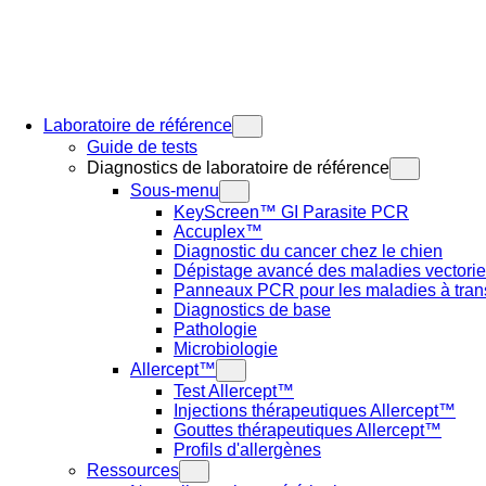
Laboratoire de référence
Guide de tests
Diagnostics de laboratoire de référence
Sous-menu
KeyScreen™ GI Parasite PCR
Accuplex™
Diagnostic du cancer chez le chien
Dépistage avancé des maladies vectorie
Panneaux PCR pour les maladies à trans
Diagnostics de base
Pathologie
Microbiologie
Allercept™
Test Allercept™
Injections thérapeutiques Allercept™
Gouttes thérapeutiques Allercept™
Profils d'allergènes
Ressources