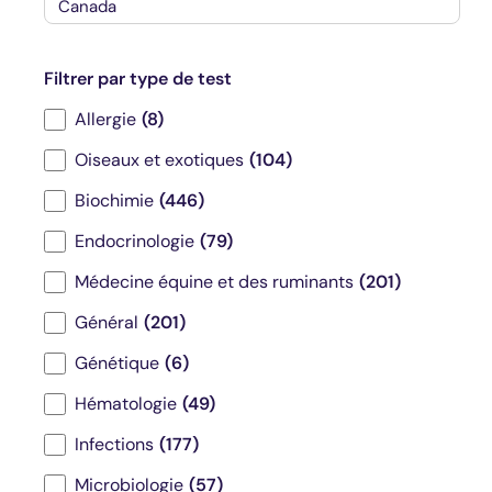
test
Canada
de
F
diagnostic
Filtrer par type de test
i
Antech
l
Allergie
(8)
t
Oiseaux et exotiques
(104)
r
e
Biochimie
(446)
r
Endocrinologie
(79)
p
a
Médecine équine et des ruminants
(201)
r
Général
(201)
t
y
Génétique
(6)
p
Hématologie
(49)
e
d
Infections
(177)
e
t
Microbiologie
(57)