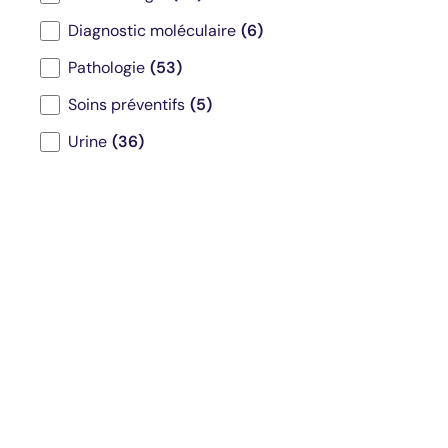
e
Diagnostic moléculaire
(6)
s
t
Pathologie
(53)
Soins préventifs
(5)
Urine
(36)