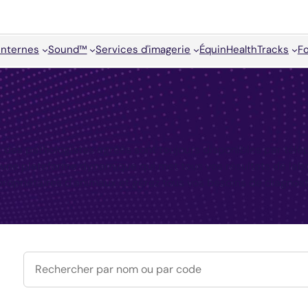
internes
Sound™
Services d'imagerie
Équin
HealthTracks
F
t des pathologistes agréés sont toujours disponibles par télé
 une plateforme dynamique qui met tous vos résultats de lab
propriétaires d'animaux et gérez tous vos besoins de diagnost